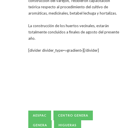
construcción del varejón, recibieron capacitación
teórica respecto al procedimiento del cultivo de
aromáticas, medicinales, betabel lechuga y hortalizas.
La construcción de los huertos vecinales, estarán
totalmente concluidos a finales de agosto del presente
año.
[divider divider_type=»gradient»][/divider]
AESPAC
CENTRO GENERA
GENERA
HIGUERAS