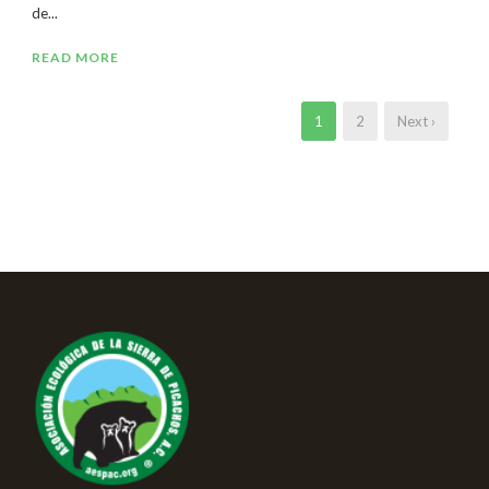
de...
READ MORE
1
2
Next ›