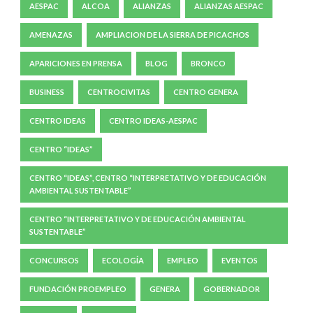
AESPAC
ALCOA
ALIANZAS
ALIANZAS AESPAC
AMENAZAS
AMPLIACION DE LA SIERRA DE PICACHOS
APARICIONES EN PRENSA
BLOG
BRONCO
BUSINESS
CENTROCIVITAS
CENTRO GENERA
CENTRO IDEAS
CENTRO IDEAS-AESPAC
CENTRO “IDEAS”
CENTRO “IDEAS”, CENTRO “INTERPRETATIVO Y DE EDUCACIÓN
AMBIENTAL SUSTENTABLE”
CENTRO “INTERPRETATIVO Y DE EDUCACIÓN AMBIENTAL
SUSTENTABLE”
CONCURSOS
ECOLOGÍA
EMPLEO
EVENTOS
FUNDACIÓN PROEMPLEO
GENERA
GOBERNADOR