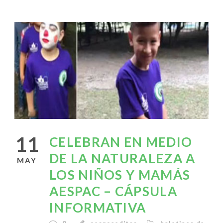
11
CELEBRAN EN MEDIO
DE LA NATURALEZA A
MAY
LOS NIÑOS Y MAMÁS
AESPAC – CÁPSULA
INFORMATIVA