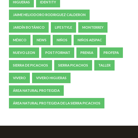
HIGUERAS
IDENTITY
JAIME HELIODORO RODRIGUEZ CALDERON
JARDÍN BOTÁNICO
LIFE STYLE
MONTERREY
MÉXICO
NEWS
NIÑOS
NIÑOS AESPAC
NUEVO LEON
POST FORMAT
PRENSA
PROFEPA
SIERRA DE PICACHOS
SIERRA PICACHOS
TALLER
VIVERO
VIVERO HIGUERAS
ÁREA NATURAL PROTEGIDA
ÁREA NATURAL PROTEGIDA DE LA SIERRA PICACHOS