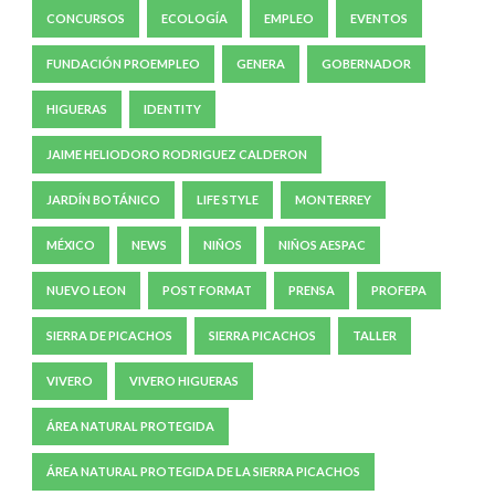
CONCURSOS
ECOLOGÍA
EMPLEO
EVENTOS
FUNDACIÓN PROEMPLEO
GENERA
GOBERNADOR
HIGUERAS
IDENTITY
JAIME HELIODORO RODRIGUEZ CALDERON
JARDÍN BOTÁNICO
LIFE STYLE
MONTERREY
MÉXICO
NEWS
NIÑOS
NIÑOS AESPAC
NUEVO LEON
POST FORMAT
PRENSA
PROFEPA
SIERRA DE PICACHOS
SIERRA PICACHOS
TALLER
VIVERO
VIVERO HIGUERAS
ÁREA NATURAL PROTEGIDA
ÁREA NATURAL PROTEGIDA DE LA SIERRA PICACHOS