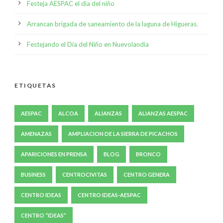
Festeja AESPAC el dia del niño
Arrancan brigada de saneamiento de la laguna de Higueras.
Festejando el Día del Niño en Nuevolandia
ETIQUETAS
AESPAC
ALCOA
ALIANZAS
ALIANZAS AESPAC
AMENAZAS
AMPLIACION DE LA SIERRA DE PICACHOS
APARICIONES EN PRENSA
BLOG
BRONCO
BUSINESS
CENTROCIVITAS
CENTRO GENERA
CENTRO IDEAS
CENTRO IDEAS-AESPAC
CENTRO “IDEAS”