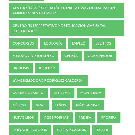
CENTRO “IDEAS”, CENTRO “INTERPRETATIVO Y DE EDUCACIÓN
AMBIENTAL SUSTENTABLE”
CENTRO “INTERPRETATIVO Y DE EDUCACIÓN AMBIENTAL
SUSTENTABLE”
CONCURSOS
ECOLOGÍA
EMPLEO
EVENTOS
FUNDACIÓN PROEMPLEO
GENERA
GOBERNADOR
HIGUERAS
IDENTITY
JAIME HELIODORO RODRIGUEZ CALDERON
JARDÍN BOTÁNICO
LIFE STYLE
MONTERREY
MÉXICO
NEWS
NIÑOS
NIÑOS AESPAC
NUEVO LEON
POST FORMAT
PRENSA
PROFEPA
SIERRA DE PICACHOS
SIERRA PICACHOS
TALLER