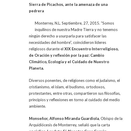
Sierra de Picachos, ante la amenaza de una
pedrera
Monterrey, N.L. Septiembre, 27, 2015. “Somos
inquilinos de nuestra Madre Tierra y no tenemos
ningún derecho a usurparla para satisfacer las
necesidades del hombre”, coincidieron líderes
religiosos durante el
XIX Encuentro Interreligioso,
de Oración y reflexión por la paz: Cambio
Climático, Ecología y el Cuidado de Nuestro
Planeta.
Diversos ponentes, de religiones como el judaísmo, el
cristianismo, el islam, el budismo, ortodoxos,
protestantes, entre otras, compartieron sus filosofías,
principios y reflexiones en torno al cuidado del medio
ambiente.
Monseñor, Alfonso Miranda Guardiola
, Obispo de la
Arquidiócesis de Monterrey, señaló que la carta