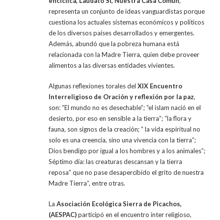
encíclica, Laudato Sí, Nuestra Casa Común
,
representa un conjunto de ideas vanguardistas porque
cuestiona los actuales sistemas económicos y políticos
de los diversos países desarrollados y emergentes.
Además, abundó que la pobreza humana está
relacionada con la Madre Tierra, quien debe proveer
alimentos a las diversas entidades vivientes.
Algunas reflexiones torales del
XIX Encuentro
Interreligioso de Oración y reflexión por la paz
,
son: “El mundo no es desechable”; “el islam nació en el
desierto, por eso en sensible a la tierra”; “la flora y
fauna, son signos de la creación; ” la vida espiritual no
solo es una creencia, sino una vivencia con la tierra”;
Dios bendigo por igual a los hombres y a los animales”;
Séptimo día: las creaturas descansan y la tierra
reposa” que no pase desapercibido el grito de nuestra
Madre Tierra”, entre otras.
La
Asociación Ecológica Sierra de Picachos,
(AESPAC)
participó en el encuentro inter religioso,