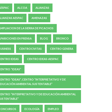
AESPAC
ALCOA
ALIANZAS
ALIANZAS AESPAC
AMENAZAS
AMPLIACION DE LA SIERRA DE PICACHOS
APARICIONES EN PRENSA
BLOG
BRONCO
BUSINESS
CENTROCIVITAS
CENTRO GENERA
CENTRO IDEAS
CENTRO IDEAS-AESPAC
CENTRO “IDEAS”
CENTRO “IDEAS”, CENTRO “INTERPRETATIVO Y DE
EDUCACIÓN AMBIENTAL SUSTENTABLE”
CENTRO “INTERPRETATIVO Y DE EDUCACIÓN AMBIENTAL
SUSTENTABLE”
CONCURSOS
ECOLOGÍA
EMPLEO