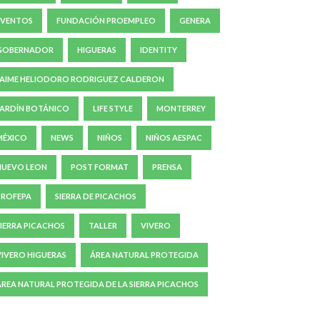
EVENTOS
FUNDACIÓN PROEMPLEO
GENERA
GOBERNADOR
HIGUERAS
IDENTITY
JAIME HELIODORO RODRIGUEZ CALDERON
JARDÍN BOTÁNICO
LIFE STYLE
MONTERREY
MÉXICO
NEWS
NIÑOS
NIÑOS AESPAC
NUEVO LEON
POST FORMAT
PRENSA
PROFEPA
SIERRA DE PICACHOS
SIERRA PICACHOS
TALLER
VIVERO
VIVERO HIGUERAS
ÁREA NATURAL PROTEGIDA
ÁREA NATURAL PROTEGIDA DE LA SIERRA PICACHOS