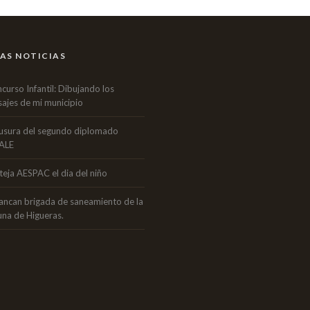
AS NOTICIAS
curso Infantil: Dibujando los
sajes de mi municipio
usura del segundo diplomado
ALE
teja AESPAC el dia del niño
ancan brigada de saneamiento de la
una de Higueras.