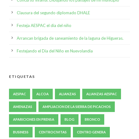
Concurso Infantil: Dibujando los paisajes de mi municipio
Clausura del segundo diplomado DHALE
Festeja AESPAC el dia del niño
Arrancan brigada de saneamiento de la laguna de Higueras.
Festejando el Día del Niño en Nuevolandia
ETIQUETAS
AESPAC
ALCOA
ALIANZAS
ALIANZAS AESPAC
AMENAZAS
AMPLIACION DE LA SIERRA DE PICACHOS
APARICIONES EN PRENSA
BLOG
BRONCO
BUSINESS
CENTROCIVITAS
CENTRO GENERA