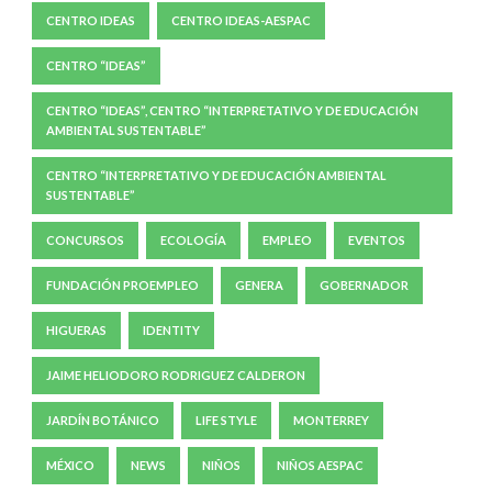
CENTRO IDEAS
CENTRO IDEAS-AESPAC
CENTRO “IDEAS”
CENTRO “IDEAS”, CENTRO “INTERPRETATIVO Y DE EDUCACIÓN
AMBIENTAL SUSTENTABLE”
CENTRO “INTERPRETATIVO Y DE EDUCACIÓN AMBIENTAL
SUSTENTABLE”
CONCURSOS
ECOLOGÍA
EMPLEO
EVENTOS
FUNDACIÓN PROEMPLEO
GENERA
GOBERNADOR
HIGUERAS
IDENTITY
JAIME HELIODORO RODRIGUEZ CALDERON
JARDÍN BOTÁNICO
LIFE STYLE
MONTERREY
MÉXICO
NEWS
NIÑOS
NIÑOS AESPAC