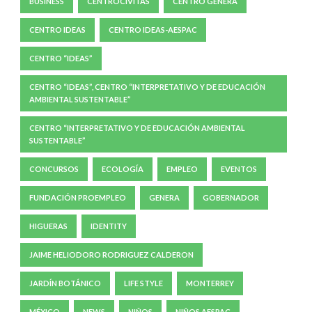
BUSINESS
CENTROCIVITAS
CENTRO GENERA
CENTRO IDEAS
CENTRO IDEAS-AESPAC
CENTRO “IDEAS”
CENTRO “IDEAS”, CENTRO “INTERPRETATIVO Y DE EDUCACIÓN
AMBIENTAL SUSTENTABLE”
CENTRO “INTERPRETATIVO Y DE EDUCACIÓN AMBIENTAL
SUSTENTABLE”
CONCURSOS
ECOLOGÍA
EMPLEO
EVENTOS
FUNDACIÓN PROEMPLEO
GENERA
GOBERNADOR
HIGUERAS
IDENTITY
JAIME HELIODORO RODRIGUEZ CALDERON
JARDÍN BOTÁNICO
LIFE STYLE
MONTERREY
MÉXICO
NEWS
NIÑOS
NIÑOS AESPAC