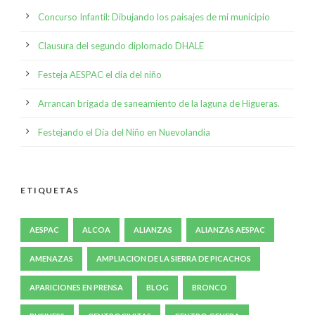
Concurso Infantil: Dibujando los paisajes de mi municipio
Clausura del segundo diplomado DHALE
Festeja AESPAC el dia del niño
Arrancan brigada de saneamiento de la laguna de Higueras.
Festejando el Día del Niño en Nuevolandia
ETIQUETAS
AESPAC
ALCOA
ALIANZAS
ALIANZAS AESPAC
AMENAZAS
AMPLIACION DE LA SIERRA DE PICACHOS
APARICIONES EN PRENSA
BLOG
BRONCO