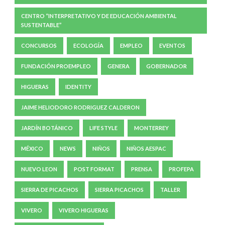
CENTRO “INTERPRETATIVO Y DE EDUCACIÓN AMBIENTAL
SUSTENTABLE”
CONCURSOS
ECOLOGÍA
EMPLEO
EVENTOS
FUNDACIÓN PROEMPLEO
GENERA
GOBERNADOR
HIGUERAS
IDENTITY
JAIME HELIODORO RODRIGUEZ CALDERON
JARDÍN BOTÁNICO
LIFE STYLE
MONTERREY
MÉXICO
NEWS
NIÑOS
NIÑOS AESPAC
NUEVO LEON
POST FORMAT
PRENSA
PROFEPA
SIERRA DE PICACHOS
SIERRA PICACHOS
TALLER
VIVERO
VIVERO HIGUERAS