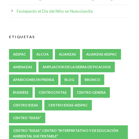
Festejando el Día del Niño en Nuevolandia
ETIQUETAS
AESPAC
ALCOA
ALIANZAS
ALIANZAS AESPAC
AMENAZAS
AMPLIACION DE LA SIERRA DE PICACHOS
APARICIONES EN PRENSA
BLOG
BRONCO
BUSINESS
CENTROCIVITAS
CENTRO GENERA
CENTRO IDEAS
CENTRO IDEAS-AESPAC
CENTRO “IDEAS”
CENTRO “IDEAS”, CENTRO “INTERPRETATIVO Y DE EDUCACIÓN
AMBIENTAL SUSTENTABLE”