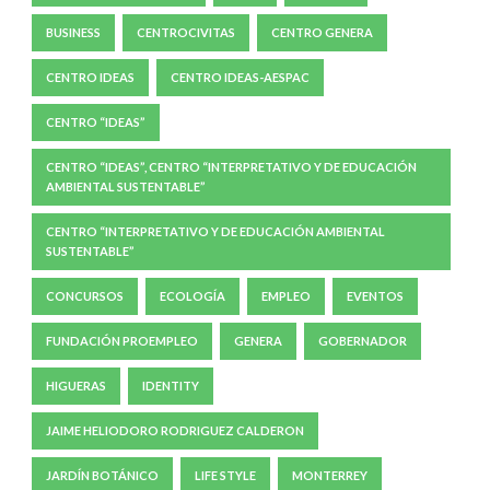
BUSINESS
CENTROCIVITAS
CENTRO GENERA
CENTRO IDEAS
CENTRO IDEAS-AESPAC
CENTRO “IDEAS”
CENTRO “IDEAS”, CENTRO “INTERPRETATIVO Y DE EDUCACIÓN
AMBIENTAL SUSTENTABLE”
CENTRO “INTERPRETATIVO Y DE EDUCACIÓN AMBIENTAL
SUSTENTABLE”
CONCURSOS
ECOLOGÍA
EMPLEO
EVENTOS
FUNDACIÓN PROEMPLEO
GENERA
GOBERNADOR
HIGUERAS
IDENTITY
JAIME HELIODORO RODRIGUEZ CALDERON
JARDÍN BOTÁNICO
LIFE STYLE
MONTERREY