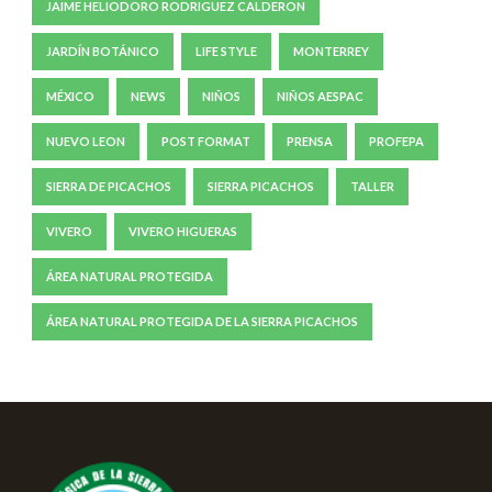
JAIME HELIODORO RODRIGUEZ CALDERON
JARDÍN BOTÁNICO
LIFE STYLE
MONTERREY
MÉXICO
NEWS
NIÑOS
NIÑOS AESPAC
NUEVO LEON
POST FORMAT
PRENSA
PROFEPA
SIERRA DE PICACHOS
SIERRA PICACHOS
TALLER
VIVERO
VIVERO HIGUERAS
ÁREA NATURAL PROTEGIDA
ÁREA NATURAL PROTEGIDA DE LA SIERRA PICACHOS