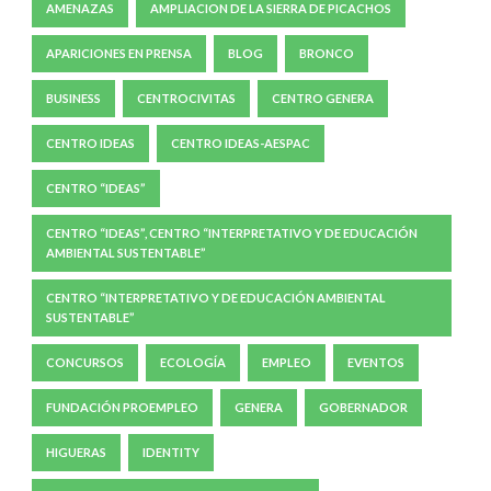
AMENAZAS
AMPLIACION DE LA SIERRA DE PICACHOS
APARICIONES EN PRENSA
BLOG
BRONCO
BUSINESS
CENTROCIVITAS
CENTRO GENERA
CENTRO IDEAS
CENTRO IDEAS-AESPAC
CENTRO “IDEAS”
CENTRO “IDEAS”, CENTRO “INTERPRETATIVO Y DE EDUCACIÓN
AMBIENTAL SUSTENTABLE”
CENTRO “INTERPRETATIVO Y DE EDUCACIÓN AMBIENTAL
SUSTENTABLE”
CONCURSOS
ECOLOGÍA
EMPLEO
EVENTOS
FUNDACIÓN PROEMPLEO
GENERA
GOBERNADOR
HIGUERAS
IDENTITY