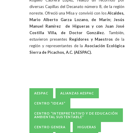
Rogelio Cabrera López, realizó un recorrido por
diversas Capillas del Decanato número 8, de la región
noreste. Ofreció una Misa y convivió con los
Alcaldes,
Mario Alberto Garza Lozano, de Marín; Jesús
Manuel Ramírez de Higueras y con Juan José
Costilla Villa, de Doctor González.
También,
estuvieron presentes
Regidores y Maestros
de la
región y representantes de la
Asociación Ecológica
Sierra de Picachos, A.C. (AESPAC).
AESPAC
ALIANZAS AESPAC
CENTRO “IDEAS”
CENTRO “INTERPRETATIVO Y DE EDUCACIÓN
AMBIENTAL SUSTENTABLE”
CENTRO GENERA
HIGUERAS