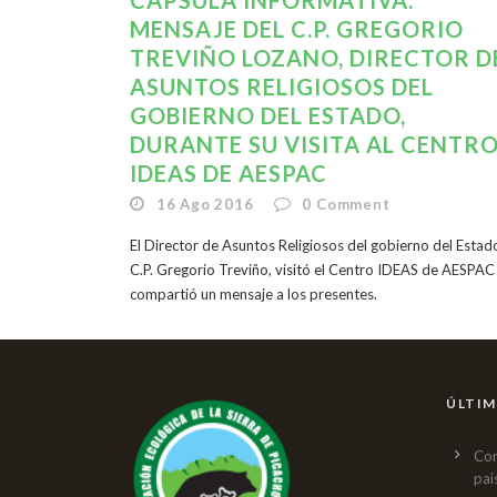
CÁPSULA INFORMATIVA.
MENSAJE DEL C.P. GREGORIO
TREVIÑO LOZANO, DIRECTOR D
ASUNTOS RELIGIOSOS DEL
GOBIERNO DEL ESTADO,
DURANTE SU VISITA AL CENTR
IDEAS DE AESPAC
16 Ago 2016
0
Comment
El Director de Asuntos Religiosos del gobierno del Estad
C.P. Gregorio Treviño, visitó el Centro IDEAS de AESPAC
compartió un mensaje a los presentes.
ÚLTIM
Con
pai