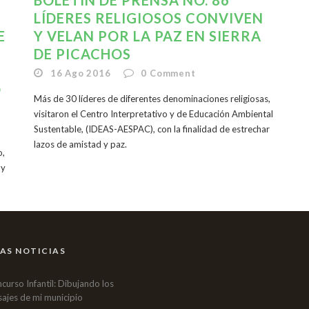
BOLETÍN DE PRENSA NO. 86
LÍDERES RELIGIOSOS CONVIVEN
E
Y VELAN POR LA PAZ EN SIERRA
DE PICACHOS
16 Ago 2016
0
Comment
O
Más de 30 líderes de diferentes denominaciones religiosas,
visitaron el Centro Interpretativo y de Educación Ambiental
Sustentable, (IDEAS-AESPAC), con la finalidad de estrechar
lazos de amistad y paz.
o,
 y
AS NOTICIAS
curso Infantil: Dibujando los
sajes de mi municipio