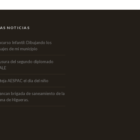
AS NOTICIAS
curso Infantil: Dibujando los
sajes de mi municipio
usura del segundo diplomado
ALE
teja AESPAC el dia del niño
ancan brigada de saneamiento de la
una de Higueras.