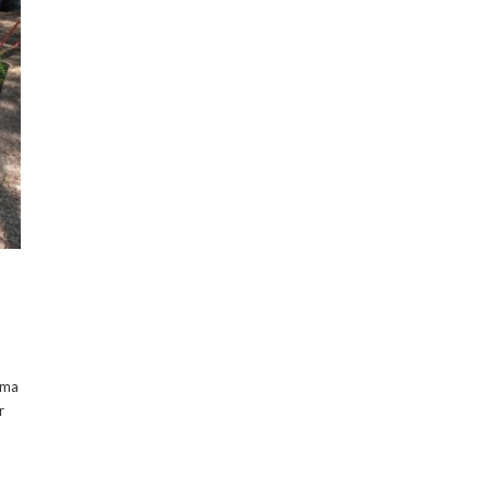
ema
r