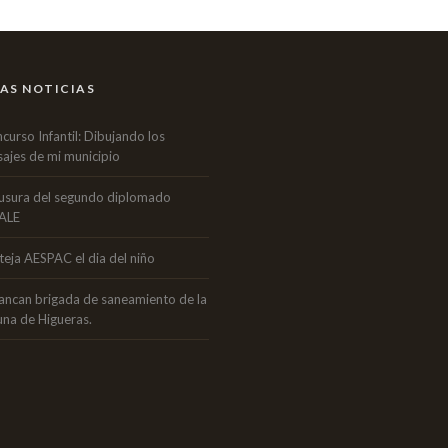
AS NOTICIAS
curso Infantil: Dibujando los
sajes de mi municipio
usura del segundo diplomado
ALE
teja AESPAC el dia del niño
ancan brigada de saneamiento de la
una de Higueras.