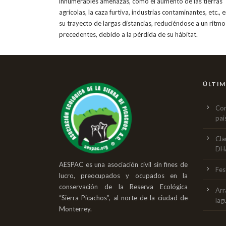
innumerables amenazas, como el aumento de las tierras
agrícolas, la caza furtiva, industrias contaminantes, etc., 
su trayecto de largas distancias, reduciéndose a un ritmo
precedentes, debido a la pérdida de su hábitat.
ÚLTIM
Con
pai
Cla
DH
AESPAC es una asociación civil sin fines de
Fes
lucro, preocupados y ocupados en la
conservación de la Reserva Ecológica
Arr
“Sierra Picachos”, al norte de la ciudad de
lag
Monterrey.