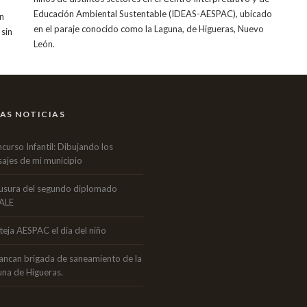
Educación Ambiental Sustentable (IDEAS-AESPAC), ubicado
en
en el paraje conocido como la Laguna, de Higueras, Nuevo
 sin
León.
AS NOTICIAS
curso Infantil: Dibujando los
sajes de mi municipio
usura del segundo diplomado
ALE
teja AESPAC el dia del niño
ancan brigada de saneamiento de la
una de Higueras.