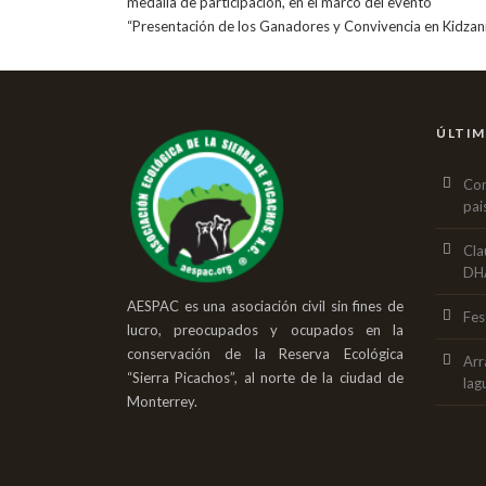
medalla de participación, en el marco del evento
“Presentación de los Ganadores y Convivencia en Kidzan
ÚLTIM
Con
pai
Cla
DH
AESPAC es una asociación civil sin fines de
Fes
lucro, preocupados y ocupados en la
conservación de la Reserva Ecológica
Arr
“Sierra Picachos”, al norte de la ciudad de
lag
Monterrey.