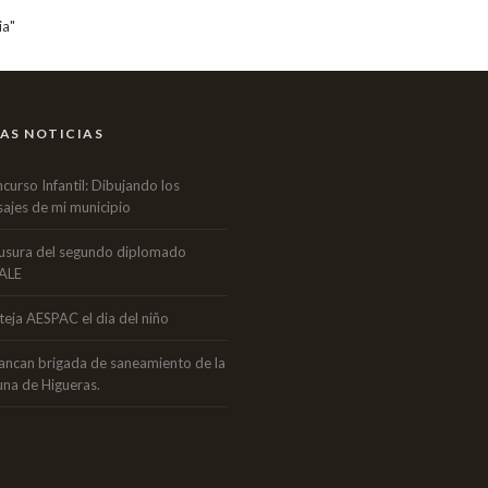
ia"
AS NOTICIAS
curso Infantil: Dibujando los
sajes de mi municipio
usura del segundo diplomado
ALE
teja AESPAC el dia del niño
ancan brigada de saneamiento de la
una de Higueras.