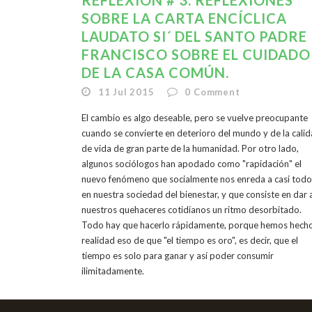
REFLEXIÓN # 3. REFLEXIONES
SOBRE LA CARTA ENCÍCLICA
LAUDATO SI´ DEL SANTO PADRE
FRANCISCO SOBRE EL CUIDADO
DE LA CASA COMÚN.
11 Jul 2015
0
Comment
El cambio es algo deseable, pero se vuelve preocupante
cuando se convierte en deterioro del mundo y de la cali
de vida de gran parte de la humanidad. Por otro lado,
algunos sociólogos han apodado como "rapidación" el
nuevo fenómeno que socialmente nos enreda a casi todo
en nuestra sociedad del bienestar, y que consiste en dar 
nuestros quehaceres cotidianos un ritmo desorbitado.
Todo hay que hacerlo rápidamente, porque hemos hech
realidad eso de que "el tiempo es oro", es decir, que el
tiempo es solo para ganar y así poder consumir
ilimitadamente.